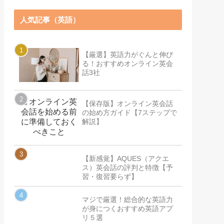
人気記事（英語）
【厳選】英語力がぐんと伸び
る！おすすめオンライン英会
話3社
【保存版】オンライン英会話
の始め方ガイド【7ステップで
解説】
【新感覚】AQUES（アクエ
ス）英会話の評判と特徴【予
習・復習要らず】
マジで厳選！総合的な英語力
が身につくおすすめ英語アプ
リ５選