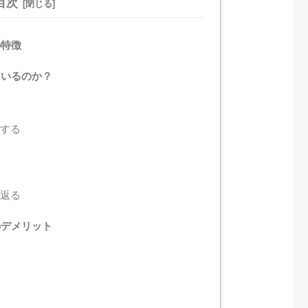
目次
の特徴
いているのか？
問する
り返る
」のデメリット