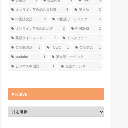
英単語
3
英語発音
3
italki
3
オンライン英会話の豆知識
3
英文法
3
中国語文法
2
中国語リーディング
2
オンライン英会話始め方
2
中国SNS
2
英語ライティング
2
インタビュー
1
英語勉強法
1
TOEIC
1
英語名言
1
youtube
1
英会話コーチング
1
ビジネス中国語
1
英語スラング
1
Archive