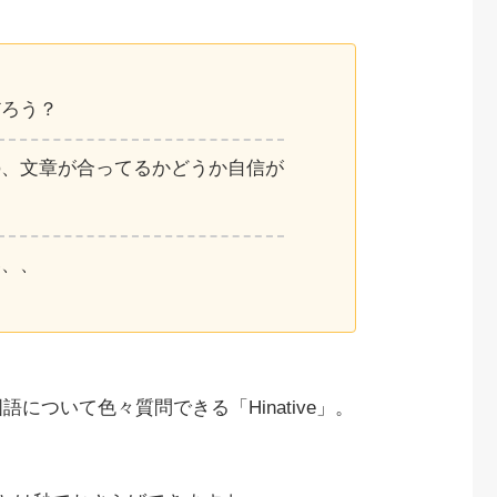
だろう？
の、文章が合ってるかどうか自信が
い、、
ついて色々質問できる「Hinative」。