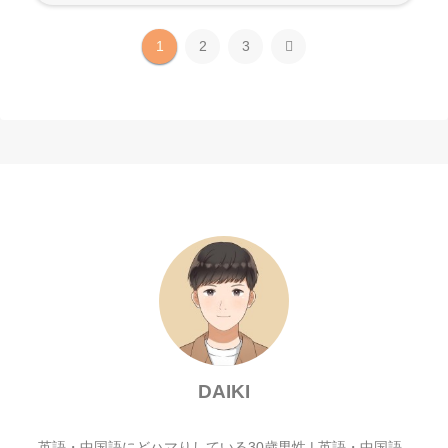
次
1
2
3
へ
DAIKI
英語・中国語にどハマりしている30歳男性 | 英語・中国語