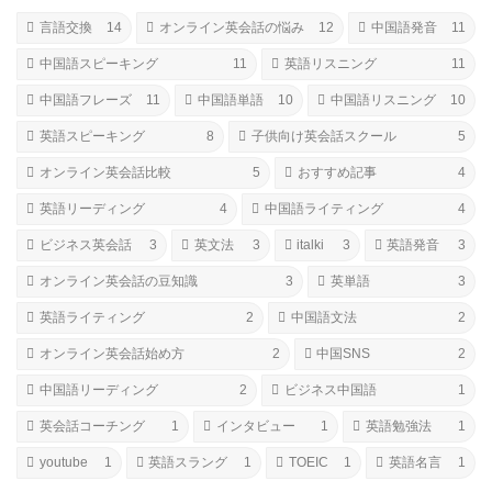
言語交換
14
オンライン英会話の悩み
12
中国語発音
11
中国語スピーキング
11
英語リスニング
11
中国語フレーズ
11
中国語単語
10
中国語リスニング
10
英語スピーキング
8
子供向け英会話スクール
5
オンライン英会話比較
5
おすすめ記事
4
英語リーディング
4
中国語ライティング
4
ビジネス英会話
3
英文法
3
italki
3
英語発音
3
オンライン英会話の豆知識
3
英単語
3
英語ライティング
2
中国語文法
2
オンライン英会話始め方
2
中国SNS
2
中国語リーディング
2
ビジネス中国語
1
英会話コーチング
1
インタビュー
1
英語勉強法
1
youtube
1
英語スラング
1
TOEIC
1
英語名言
1