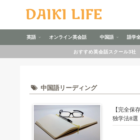
英語
オンライン英会話
中国語
語学
おすすめ英会話スクール3社
中国語リーディング
【完全保
独学法8選