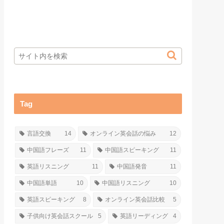
Tag
言語交換
14
オンライン英会話の悩み
12
中国語フレーズ
11
中国語スピーキング
11
英語リスニング
11
中国語発音
11
中国語単語
10
中国語リスニング
10
英語スピーキング
8
オンライン英会話比較
5
子供向け英会話スクール
5
英語リーディング
4