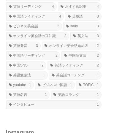
英語リーディング
4
おすすめ記事
4
中国語ライティング
4
英単語
3
ビジネス英会話
3
italki
3
オンライン英会話の豆知識
3
英文法
3
英語発音
3
オンライン英会話始め方
2
中国語リーディング
2
中国語文法
2
中国SNS
2
英語ライティング
2
英語勉強法
1
英会話コーチング
1
youtube
1
ビジネス中国語
1
TOEIC
1
英語名言
1
英語スラング
1
インタビュー
1
Instagram