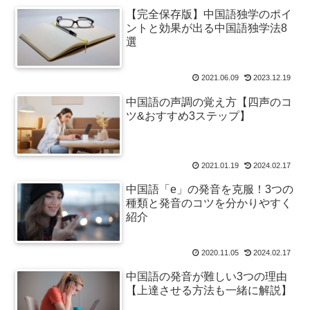
【完全保存版】中国語独学のポイ
ントと効果が出る中国語独学法8
選
2021.06.09
2023.12.19
中国語の声調の覚え方【四声のコ
ツ&おすすめ3ステップ】
2021.01.19
2024.02.17
中国語「e」の発音を克服！3つの
種類と発音のコツを分かりやすく
紹介
2020.11.05
2024.02.17
中国語の発音が難しい3つの理由
【上達させる方法も一緒に解説】