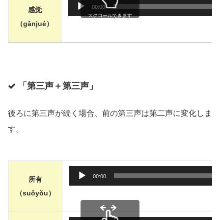
音声プレ
00:00
感觉
スクロールできます
（gǎnjué）
「第三声＋第三声」
後ろに第三声が続く場合、前の第三声は第二声に変化しま
す。
音声プレ
00:00
所有
（suǒyǒu）