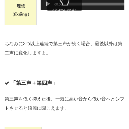
音声プレ
00:00
理想
スクロールできます
（lǐxiǎng）
ちなみに3つ以上連続で第三声が続く場合、最後以外は第
二声に変化しますよ。
「第三声＋第四声」
第三声を低く抑えた後、一気に高い音から低い音へとシフ
トさせると綺麗に聞こえます。