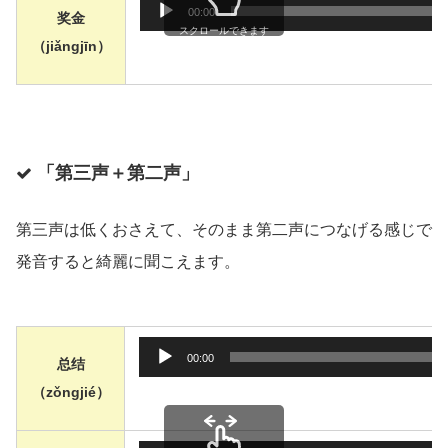
音声プレ
00:00
奖金
スクロールできます
（jiǎngjīn）
「第三声＋第二声」
第三声は低くおさえて、そのまま第二声につなげる感じで
発音すると綺麗に聞こえます。
音声プレ
00:00
总结
（zǒngjié）