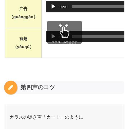
音声プ
00:00
广告
（guǎnggào）
音声プ
00:00
有趣
スクロールできます
（yǒuqù）
第四声のコツ
カラスの鳴き声「カー！」のように