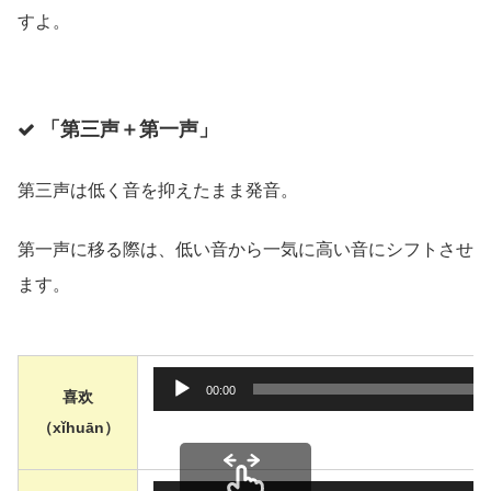
すよ。
「第三声＋第一声」
第三声は低く音を抑えたまま発音。
第一声に移る際は、低い音から一気に高い音にシフトさせ
ます。
音声プレ
00:00
喜欢
（xǐhuān）