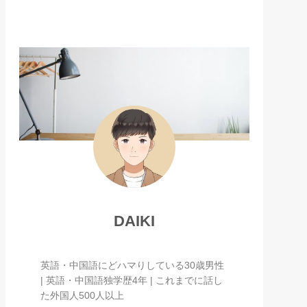
DAIKI
英語・中国語にどハマりしている30歳男性
| 英語・中国語独学歴4年 | これまでに話し
た外国人500人以上