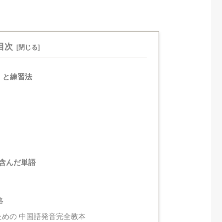
目次
）と練習法
含んだ単語
略
ための 中国語発音完全教本