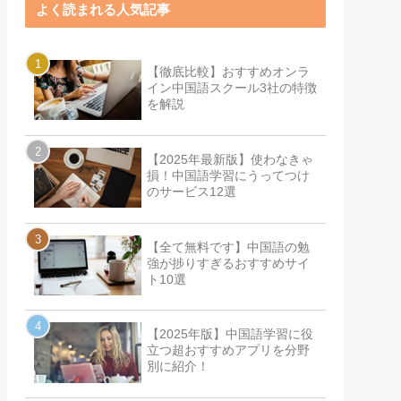
よく読まれる人気記事
【徹底比較】おすすめオンラ
イン中国語スクール3社の特徴
を解説
【2025年最新版】使わなきゃ
損！中国語学習にうってつけ
のサービス12選
【全て無料です】中国語の勉
強が捗りすぎるおすすめサイ
ト10選
【2025年版】中国語学習に役
立つ超おすすめアプリを分野
別に紹介！