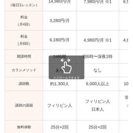
14,980円/月
※1
7,980円/月
6,9
（毎日1レッスン）
料金
3,280円/月
（月4回）
料金
6,180円/月
※1
4,980円/月
4,8
（月8回）
開講時間
24時間
朝6時〜深夜1時
カランメソッド
あり
なし
スクロールできます
講師数
約1,300人
6,000人以上
10,
非ネ
フィリピン人
講師の国籍
フィリピン人
ネ
日本人
無料体験
25分×2回
25分×2回
2