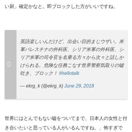
い厨」確定かなと。即ブロックした方がいいですね。
英語楽しいんだけど、出会い目的まじウザい。米
軍パレスチナの外科医、シリア米軍の外科医、シ
リア米軍の司令官を名乗る方々から次々と話しか
けられる。危険な任務こなす世界警察気取りの嘘
吐き、ブロック！
#hellotalk
— ekrg_k (@ekrg_k)
June 29, 2018
世界にはとんでもない嘘をついてまで、日本人の女性と付
き合いたいと思っている人がいるんですね、、怖すぎで