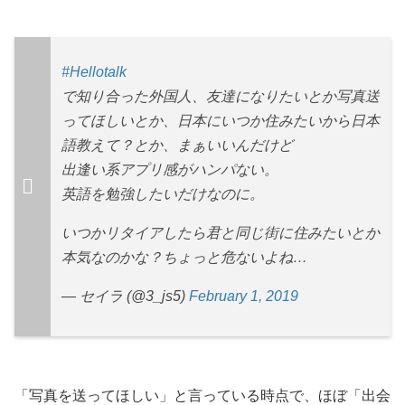
#Hellotalk
で知り合った外国人、友達になりたいとか写真送
ってほしいとか、日本にいつか住みたいから日本
語教えて？とか、まぁいいんだけど
出逢い系アプリ感がハンパない。
英語を勉強したいだけなのに。
いつかリタイアしたら君と同じ街に住みたいとか
本気なのかな？ちょっと危ないよね…
— セイラ (@3_js5)
February 1, 2019
「写真を送ってほしい」と言っている時点で、ほぼ「出会