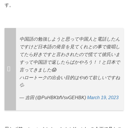
す。
中国語の勉強しようと思って中国人と電話したん
ですけど日本語の発音を見てくれとの事で復唱し
てたら好きですと言わされたので慌てて彼氏いま
すって中国語で返したらばかやろう！！と日本で
言ってきました😱
ハロートークの出会い目的はやめて欲しいですね
💦
— 吉田 (@PuHBKbfVsvGEHBK)
March 19, 2023