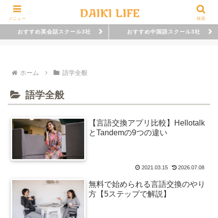
メニュー
検索
おすすめ英会話スクール3社
おすすめ中国語スクール3社
ホーム
語学全般
語学全般
【言語交換アプリ比較】Hellotalk
とTandemの9つの違い
2021.03.15
2026.07.08
無料で始められる言語交換のやり
方【5ステップで解説】