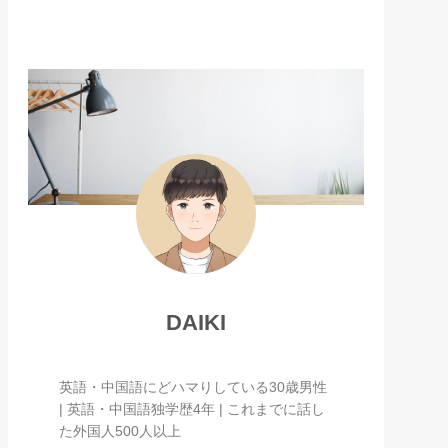
DAIKI
英語・中国語にどハマりしている30歳男性
| 英語・中国語独学歴4年 | これまでに話し
た外国人500人以上