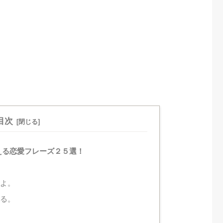
目次
える恋愛フレーズ２５選！
るよ。
てる。
。