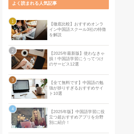
よく読まれる人気記事
【徹底比較】おすすめオンラ
イン中国語スクール3社の特徴
を解説
【2025年最新版】使わなきゃ
損！中国語学習にうってつけ
のサービス12選
【全て無料です】中国語の勉
強が捗りすぎるおすすめサイ
ト10選
【2025年版】中国語学習に役
立つ超おすすめアプリを分野
別に紹介！