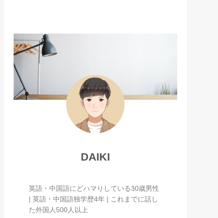
DAIKI
英語・中国語にどハマりしている30歳男性
| 英語・中国語独学歴4年 | これまでに話し
た外国人500人以上