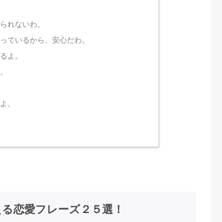
！
えられないわ。
知っているから、安心だわ。
守るよ。
よ。
いよ。
える恋愛フレーズ２５選！