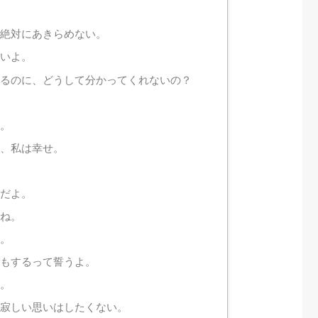
で絶対にあきらめない。
たいよ。
いるのに、どうして分かってくれないの？
。
い。
で、私は幸せ。
きだよ。
うね。
せ。
でもするって誓うよ。
よ。
て寂しい思いはしたくない。