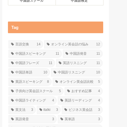
中国語スクール
中国語検定
Tag
言語交換
14
オンライン英会話の悩み
12
中国語スピーキング
11
中国語発音
11
中国語フレーズ
11
英語リスニング
11
中国語単語
10
中国語リスニング
10
英語スピーキング
8
オンライン英会話比較
5
子供向け英会話スクール
5
おすすめ記事
4
中国語ライティング
4
英語リーディング
4
英文法
3
italki
3
ビジネス英会話
3
英語発音
3
英単語
3