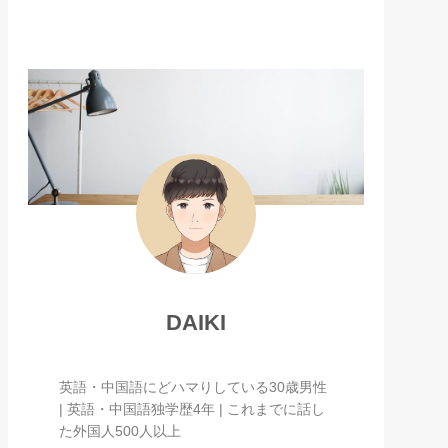
DAIKI
英語・中国語にどハマりしている30歳男性
| 英語・中国語独学歴4年 | これまでに話し
た外国人500人以上