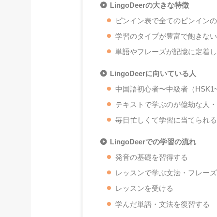
LingoDeerの大きな特徴
ピンイン表で全てのピンイン
学習のタイプが豊富で飽きな
単語やフレーズが記憶に定着
LingoDeerに向いている人
中国語初心者〜中級者（HSK1
テキストで学ぶのが億劫な人
毎日忙しくて学習に当てられ
LingoDeerでの学習の流れ
発音の基礎を習得する
レッスンで学ぶ文法・フレー
レッスンを受ける
学んだ単語・文法を復習する