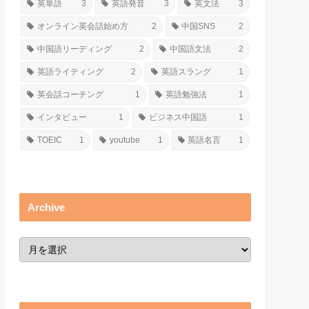
英単語
3
英語発音
3
英文法
3
オンライン英会話始め方
2
中国SNS
2
中国語リーディング
2
中国語文法
2
英語ライティング
2
英語スラング
1
英会話コーチング
1
英語勉強法
1
インタビュー
1
ビジネス中国語
1
TOEIC
1
youtube
1
英語名言
1
Archive