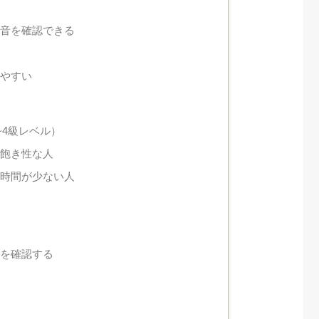
の音を確認できる
い
しやすい
~4級レベル）
・飽き性な人
る時間が少ない人
ズを確認する