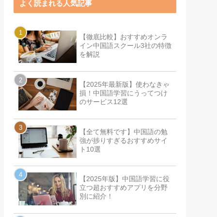
よく読まれる人気記事
【徹底比較】おすすめオンラ
イン中国語スクール3社の特徴
を解説
【2025年最新版】使わなきゃ
損！中国語学習にうってつけ
のサービス12選
【全て無料です】中国語の勉
強が捗りすぎるおすすめサイ
ト10選
【2025年版】中国語学習に役
立つ超おすすめアプリを分野
別に紹介！