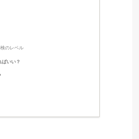
限
中検のレベル
ればいい？
？