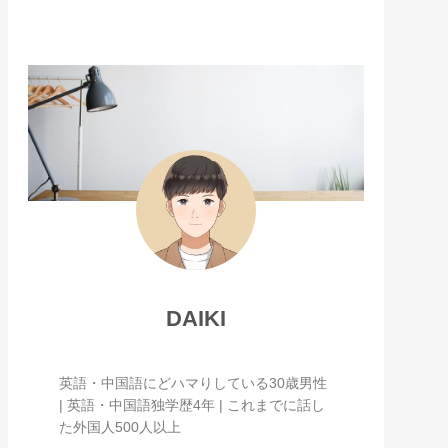
DAIKI
英語・中国語にどハマりしている30歳男性
| 英語・中国語独学歴4年 | これまでに話し
た外国人500人以上