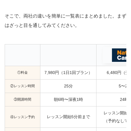
そこで、両社の違いを簡単に一覧表にまとめました。まず
はざっと目を通してみてください。
①料金
7,980円（1日1回プラン）
6,480円（
②レッスン時間
25分
5〜25
③開講時間
朝6時〜深夜1時
24時
レッスン開始1
レッスン開始5分前まで
④レッスン予約
（予約なしで