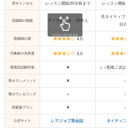
④キャンセル
レッスン開始30分前まで
レッスン開始1
非ネイティブ・
フィリピン人・日本人
⑤講師の国籍
日本
スクロールできます
⑥講師の質
4.0
⑦教材の充実度
3.0
⑧英語試験対策
✕
○（英検二次試験
⑨カランメソッド
✕
○
⑩カウンセリング
○
○
⑪家族プラン
✕
○
公式サイト
レアジョブ英会話
ネイティブ