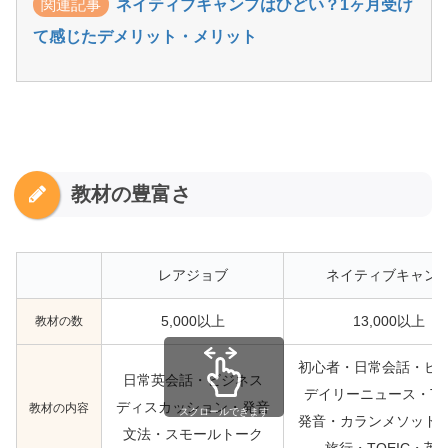
関連記事
ネイティブキャンプはひどい？1ヶ月受け
て感じたデメリット・メリット
教材の豊富さ
レアジョブ
ネイティブキャン
教材の数
5,000以上
13,000以上
初心者・日常会話・ビ
日常英会話・ビジネス
デイリーニュース・TO
ディスカッション・発音
教材の内容
スクロールできます
発音・カランメソッド
文法・スモールトーク