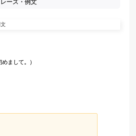
フレーズ・例文
ou. （初めまして。）